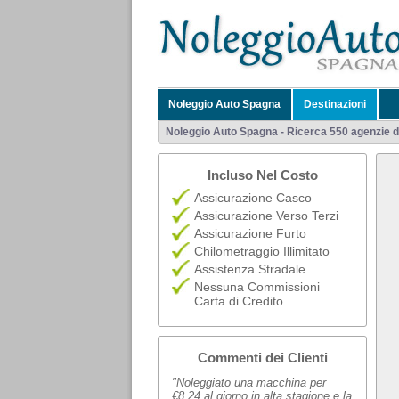
Noleggio Auto Spagna
Destinazioni
Noleggio Auto Spagna - Ricerca 550 agenzie di 
Incluso Nel Costo
Assicurazione Casco
Assicurazione Verso Terzi
Assicurazione Furto
Chilometraggio Illimitato
Assistenza Stradale
Nessuna Commissioni
Carta di Credito
Commenti dei Clienti
"Noleggiato una macchina per
€8,24 al giorno in alta stagione e la