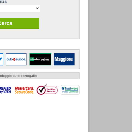
enza
Cerca
oleggio auto portogallo