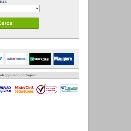
enza
Cerca
oleggio auto portogallo