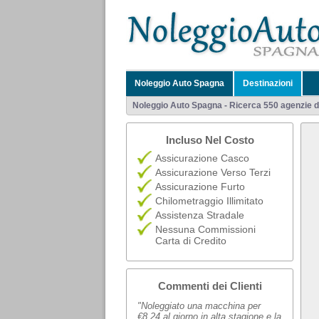
Noleggio Auto Spagna
Destinazioni
Noleggio Auto Spagna - Ricerca 550 agenzie di 
Incluso Nel Costo
Assicurazione Casco
Assicurazione Verso Terzi
Assicurazione Furto
Chilometraggio Illimitato
Assistenza Stradale
Nessuna Commissioni
Carta di Credito
Commenti dei Clienti
"Noleggiato una macchina per
€8,24 al giorno in alta stagione e la