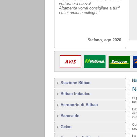
vettura era nuova!
Altamente vorrei consigliare a tutti
i miei amici e colleghi."
Stefano, ago 2026
No
Stazione Bilbao
N
Bilbao Indautxu
Si 
fac
Aeroporto di Bilbao
Bil
vec
Baracaldo
int
Con
Getxo
sec
La 