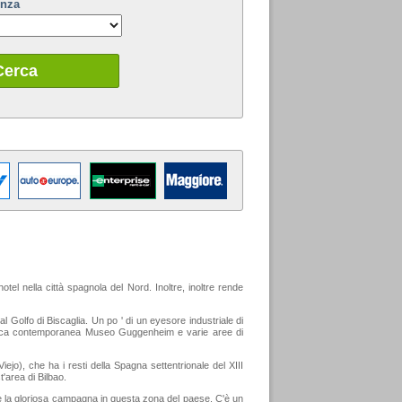
enza
Cerca
el nella città spagnola del Nord. Inoltre, inoltre rende
al Golfo di Biscaglia. Un po ' di un eyesore industriale di
ricerca contemporanea Museo Guggenheim e varie aree di
ejo), che ha i resti della Spagna settentrionale del XIII
t'area di Bilbao.
are la gloriosa campagna in questa zona del paese. C'è un