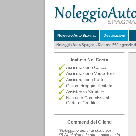
Noleggio Auto Spagna
Destinazioni
Noleggio Auto Spagna - Ricerca 550 agenzie di 
Incluso Nel Costo
Assicurazione Casco
Assicurazione Verso Terzi
Assicurazione Furto
Chilometraggio Illimitato
Assistenza Stradale
Nessuna Commissioni
Carta di Credito
Commenti dei Clienti
"Noleggiato una macchina per
€8,24 al giorno in alta stagione e la