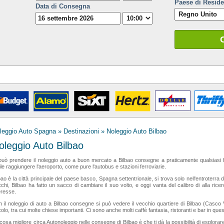
Paese di Resid
Data di Consegna
leggio Auto Spagna
»
Destinazioni
» Noleggio Auto Bilbao
oleggio Auto Bilbao
può prendere il noleggio auto a buon mercato a Bilbao consegne a praticamente qualsiasi hot
ile raggiungere l'aeroporto, come pure l'autobus e stazioni ferroviarie.
bao è la città principale del paese basco, Spagna settentrionale, si trova solo nell'entroterra d
chi, Bilbao ha fatto un sacco di cambiare il suo volto, e oggi vanta del calibro di alla 
eresse.
 il noleggio di auto a Bilbao consegne si può vedere il vecchio quartiere di Bilbao (Casco Vi
olo, tra cui molte chiese importanti. Ci sono anche molti caffè fantasia, ristoranti e bar in ques
cosa migliore circa Autonoleggio nelle consegne di Bilbao è che ti dà la possibilità di esplor