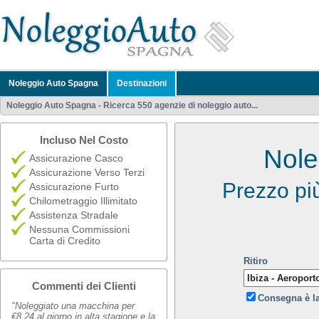
Noleggio Auto Spagna
Destinazioni
Noleggio Auto Spagna - Ricerca 550 agenzie di noleggio auto...
Incluso Nel Costo
Nole
Assicurazione Casco
Assicurazione Verso Terzi
Prezzo pi
Assicurazione Furto
Chilometraggio Illimitato
Assistenza Stradale
Nessuna Commissioni
Carta di Credito
Ritiro
Commenti dei Clienti
Consegna è l
"Noleggiato una macchina per
€8,24 al giorno in alta stagione e la