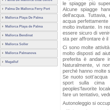
le spiagge più super
Alcune spiagge hann
Palma De Mallorca Ferry Port
dell'acqua. Tuttavia
Mallorca Playa De Palma
acqua perfettamente p
molto invitante. In re
Mallorca Playa de Palma
essere sicuro di veni
Mallorca Bendinat
sta per affrontare è i
Mallorca Soller
Ci sono molte attivit
molto disposti ad aiut
Mallorca Palmanova
preferita è andare i
Magalluf
Naturalmente, vi n
perché hanno molte sc
Se nuoto sott'acqua 
sport sulla cima 
peoples'favorite lo
fare un tentativo, ved
Autonoleggio si occu