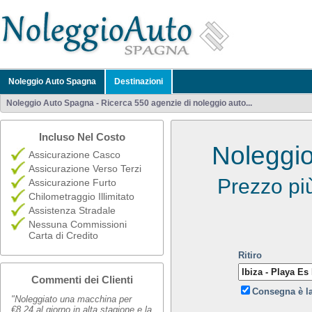
Noleggio Auto Spagna
Destinazioni
Noleggio Auto Spagna - Ricerca 550 agenzie di noleggio auto...
Incluso Nel Costo
Noleggio
Assicurazione Casco
Assicurazione Verso Terzi
Prezzo pi
Assicurazione Furto
Chilometraggio Illimitato
Assistenza Stradale
Nessuna Commissioni
Carta di Credito
Ritiro
Commenti dei Clienti
Consegna è l
"Noleggiato una macchina per
€8,24 al giorno in alta stagione e la