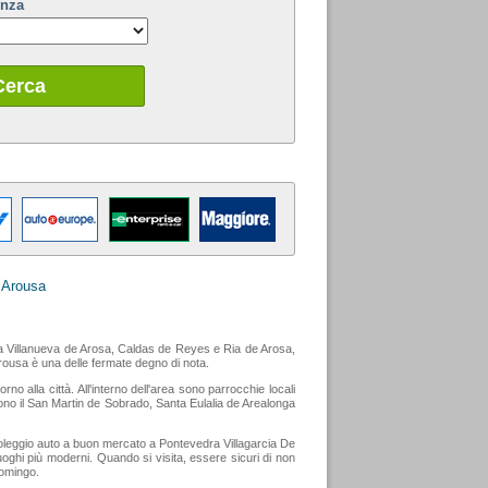
enza
Cerca
 Arousa
a da Villanueva de Arosa, Caldas de Reyes e Ria de Arosa,
Arousa è una delle fermate degno di nota.
o alla città. All'interno dell'area sono parrocchie locali
udono il San Martin de Sobrado, Santa Eulalia de Arealonga
noleggio auto a buon mercato a Pontevedra Villagarcia De
uoghi più moderni. Quando si visita, essere sicuri di non
Domingo.