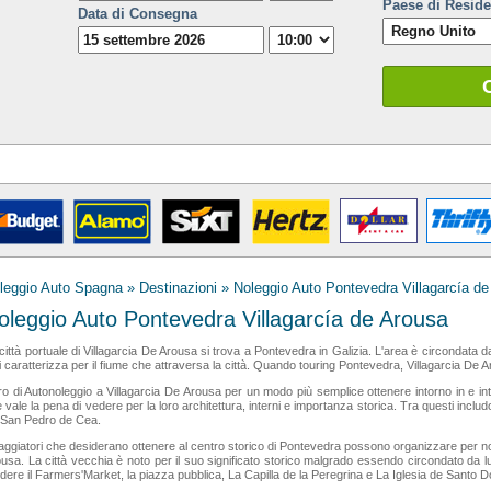
Paese di Resid
Data di Consegna
leggio Auto Spagna
»
Destinazioni
» Noleggio Auto Pontevedra Villagarcía de
oleggio Auto Pontevedra Villagarcía de Arousa
città portuale di Villagarcia De Arousa si trova a Pontevedra in Galizia. L'area è circondat
i caratterizza per il fiume che attraversa la città. Quando touring Pontevedra, Villagarcia De 
ro di Autonoleggio a Villagarcia De Arousa per un modo più semplice ottenere intorno in e intorn
 vale la pena di vedere per la loro architettura, interni e importanza storica. Tra questi incl
l San Pedro de Cea.
iaggiatori che desiderano ottenere al centro storico di Pontevedra possono organizzare per 
usa. La città vecchia è noto per il suo significato storico malgrado essendo circondato da l
dere il Farmers'Market, la piazza pubblica, La Capilla de la Peregrina e La Iglesia de Santo 