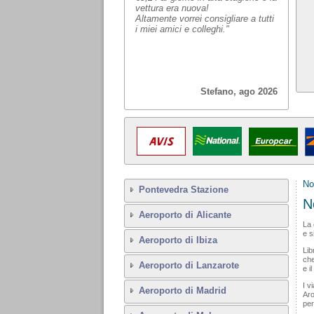
vettura era nuova!
Altamente vorrei consigliare a tutti
i miei amici e colleghi."
Stefano, ago 2026
No
Pontevedra Stazione
N
Aeroporto di Alicante
La 
e s
Aeroporto di Ibiza
Lib
che
Aeroporto di Lanzarote
e i
I v
Aeroporto di Madrid
Aro
per