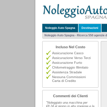
Noleggio Auto Spagna
Destinazioni
Noleggio Auto Spagna - Ricerca 550 agenzie di 
Incluso Nel Costo
Assicurazione Casco
Assicurazione Verso Terzi
Assicurazione Furto
Chilometraggio Illimitato
Assistenza Stradale
Nessuna Commissioni
Carta di Credito
Commenti dei Clienti
"Noleggiato una macchina per
€8,24 al giorno in alta stagione e la